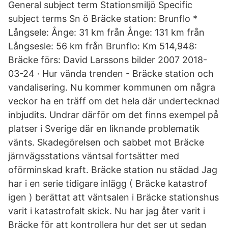
General subject term Stationsmiljö Specific
subject terms Sn ö Bräcke station: Brunflo *
Långsele: Ånge: 31 km från Ånge: 131 km från
Långsesle: 56 km från Brunflo: Km 514,948:
Bräcke förs: David Larssons bilder 2007 2018-
03-24 · Hur vända trenden - Bräcke station och
vandalisering. Nu kommer kommunen om några
veckor ha en träff om det hela där undertecknad
inbjudits. Undrar därför om det finns exempel på
platser i Sverige där en liknande problematik
vänts. Skadegörelsen och sabbet mot Bräcke
järnvägsstations väntsal fortsätter med
oförminskad kraft. Bräcke station nu städad Jag
har i en serie tidigare inlägg ( Bräcke katastrof
igen ) berättat att väntsalen i Bräcke stationshus
varit i katastrofalt skick. Nu har jag åter varit i
Bräcke för att kontrollera hur det ser ut sedan