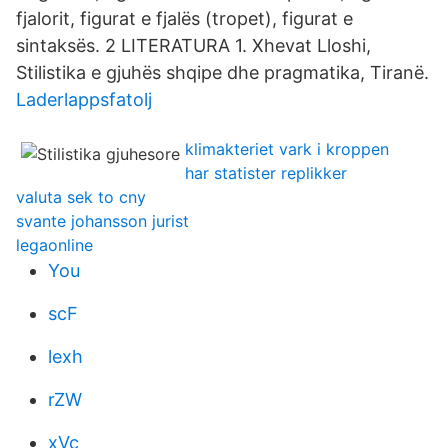
fjalorit, figurat e fjalës (tropet), figurat e
sintaksës. 2 LITERATURA 1. Xhevat Lloshi,
Stilistika e gjuhës shqipe dhe pragmatika, Tiranë.
Laderlappsfatolj
klimakteriet vark i kroppen
har statister replikker
valuta sek to cny
svante johansson jurist
legaonline
You
scF
lexh
rZW
xVc