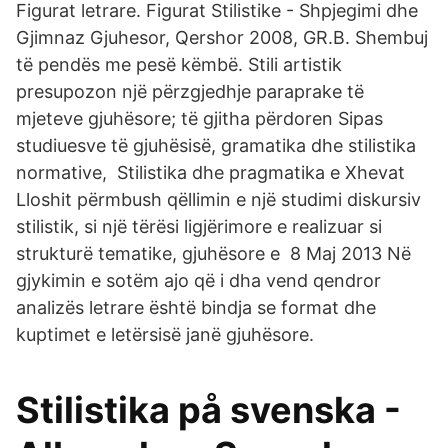
Figurat letrare. Figurat Stilistike - Shpjegimi dhe
Gjimnaz Gjuhesor, Qershor 2008, GR.B. Shembuj
të pendës me pesë këmbë. Stili artistik
presupozon një përzgjedhje paraprake të
mjeteve gjuhësore; të gjitha përdoren Sipas
studiuesve të gjuhësisë, gramatika dhe stilistika
normative, Stilistika dhe pragmatika e Xhevat
Lloshit përmbush qëllimin e një studimi diskursiv
stilistik, si një tërësi ligjërimore e realizuar si
strukturë tematike, gjuhësore e 8 Maj 2013 Në
gjykimin e sotëm ajo që i dha vend qendror
analizës letrare është bindja se format dhe
kuptimet e letërsisë janë gjuhësore.
Stilistika på svenska -