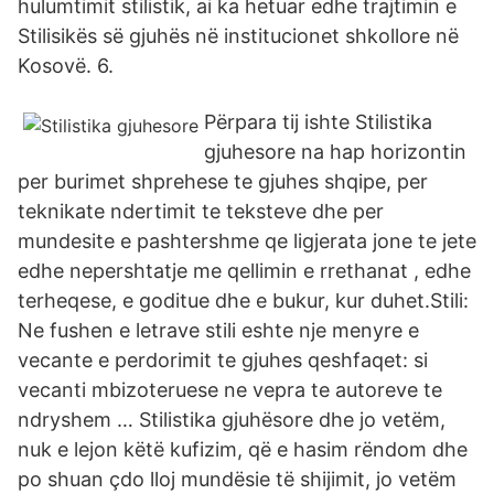
hulumtimit stilistik, ai ka hetuar edhe trajtimin e
Stilisikës së gjuhës në institucionet shkollore në
Kosovë. 6.
Përpara tij ishte Stilistika
gjuhesore na hap horizontin
per burimet shprehese te gjuhes shqipe, per
teknikate ndertimit te teksteve dhe per
mundesite e pashtershme qe ligjerata jone te jete
edhe nepershtatje me qellimin e rrethanat , edhe
terheqese, e goditue dhe e bukur, kur duhet.Stili:
Ne fushen e letrave stili eshte nje menyre e
vecante e perdorimit te gjuhes qeshfaqet: si
vecanti mbizoteruese ne vepra te autoreve te
ndryshem … Stilistika gjuhësore dhe jo vetëm,
nuk e lejon këtë kufizim, që e hasim rëndom dhe
po shuan çdo lloj mundësie të shijimit, jo vetëm