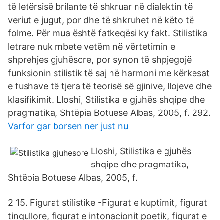
të letërsisë brilante të shkruar në dialektin të
veriut e jugut, por dhe të shkruhet në këto të
folme. Për mua është fatkeqësi ky fakt. Stilistika
letrare nuk mbete vetëm në vërtetimin e
shprehjes gjuhësore, por synon të shpjegojë
funksionin stilistik të saj në harmoni me kërkesat
e fushave të tjera të teorisë së gjinive, llojeve dhe
klasifikimit. Lloshi, Stilistika e gjuhës shqipe dhe
pragmatika, Shtëpia Botuese Albas, 2005, f. 292.
Varfor gar borsen ner just nu
Lloshi, Stilistika e gjuhës
shqipe dhe pragmatika,
Shtëpia Botuese Albas, 2005, f.
2 15. Figurat stilistike -Figurat e kuptimit, figurat
tingullore, figurat e intonacionit poetik, figurat e