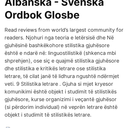
Albanska - Svenska
Ordbok Glosbe
Read reviews from world’s largest community for
readers. Njohuri nga teoria e letërsisë dhe Në
gjuhësinë bashkëkohore stilistika gjuhësore
është e ndarë në: linguostilistikë (shkenca mbi
shprehjen), ose siç e quajmë stilistika gjuhësore
dhe stilistika e kritikës letrare ose stilistika
letrare, të cilat janë të lidhura ngushtë ndërmjet
veti. 9 Stilistika letrare . Gjuha si mjet kryesor
komunikimi është objekt i studimit të stilistikës
gjuhësore, kurse organizimi i veҫantë gjuhësor
(si përdorim individual) në veprën letrare është
objekt i studimit të stilistikës letrare.