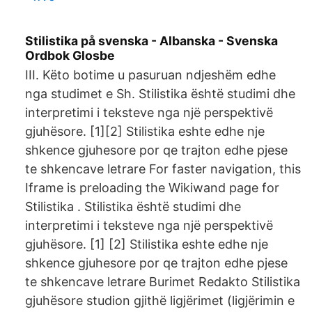
Stilistika på svenska - Albanska - Svenska
Ordbok Glosbe
III. Këto botime u pasuruan ndjeshëm edhe
nga studimet e Sh. Stilistika është studimi dhe
interpretimi i teksteve nga një perspektivë
gjuhësore. [1][2] Stilistika eshte edhe nje
shkence gjuhesore por qe trajton edhe pjese
te shkencave letrare For faster navigation, this
Iframe is preloading the Wikiwand page for
Stilistika . Stilistika është studimi dhe
interpretimi i teksteve nga një perspektivë
gjuhësore. [1] [2] Stilistika eshte edhe nje
shkence gjuhesore por qe trajton edhe pjese
te shkencave letrare Burimet Redakto Stilistika
gjuhësore studion gjithë ligjërimet (ligjërimin e