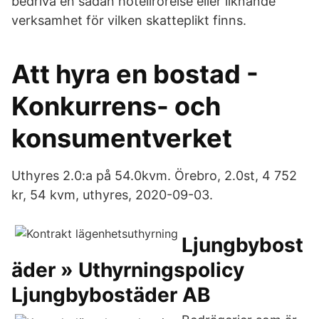
bedriva en sådan hotellrörelse eller liknande
verksamhet för vilken skatteplikt finns.
Att hyra en bostad -
Konkurrens- och
konsumentverket
Uthyres 2.0:a på 54.0kvm. Örebro, 2.0st, 4 752
kr, 54 kvm, uthyres, 2020-09-03.
Ljungbybost
äder » Uthyrningspolicy
Ljungbybostäder AB