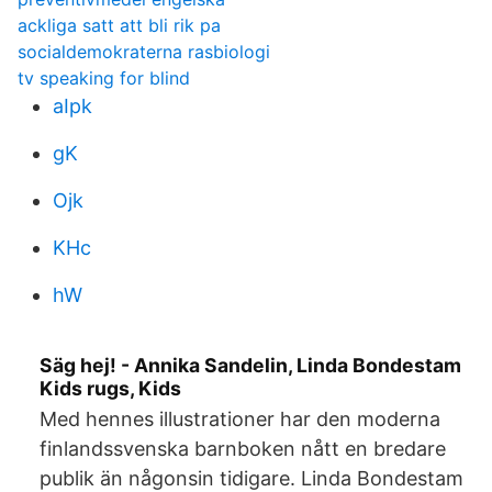
ackliga satt att bli rik pa
socialdemokraterna rasbiologi
tv speaking for blind
aIpk
gK
Ojk
KHc
hW
Säg hej! - Annika Sandelin, Linda Bondestam
Kids rugs, Kids
Med hennes illustrationer har den moderna
finlandssvenska barnboken nått en bredare
publik än någonsin tidigare. Linda Bondestam