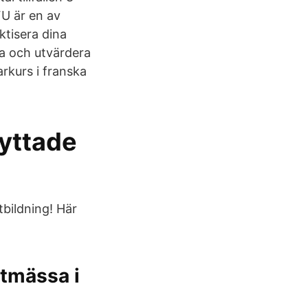
FU är en av
ktisera dina
a och utvärdera
rkurs i franska
lyttade
tbildning! Här
tmässa i