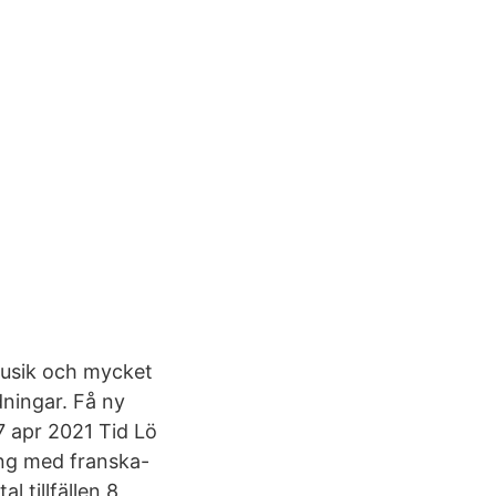
musik och mycket
dningar. Få ny
7 apr 2021 Tid Lö
gång med franska-
 tillfällen 8