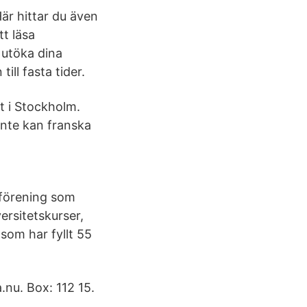
Här hittar du även
tt läsa
r utöka dina
ill fasta tider.
t i Stockholm.
 inte kan franska
l förening som
ersitetskurser,
 som har fyllt 55
.nu. Box: 112 15.