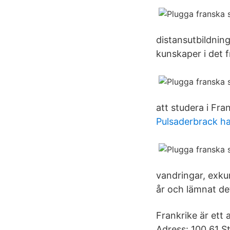
distansutbildninga
kunskaper i det f
att studera i Fran
Pulsaderbrack ha
vandringar, exkur
år och lämnat det
Frankrike är ett
Adress: 100 61 S