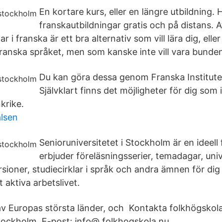
En kortare kurs, eller en längre utbildning. 
franskautbildningar gratis och på distans. A
r i franska är ett bra alternativ som vill lära dig, elle
ranska språket, men som kanske inte vill vara bunden t
Du kan göra dessa genom Franska Institute
Självklart finns det möjligheter för dig som
krike.
lsen
Senioruniversitetet i Stockholm är en ideel
erbjuder föreläsningsserier, temadagar, univ
sioner, studiecirklar i språk och andra ämnen för dig
 aktiva arbetslivet.
 av Europas största länder, och Kontakta folkhögskola
tockholm. E-post: info@ folkhogskola.nu.