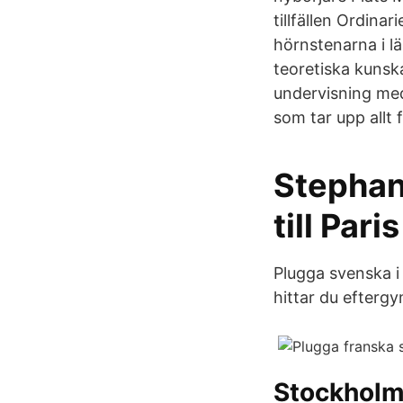
tillfällen Ordina
hörnstenarna i l
teoretiska kunsk
undervisning med
som tar upp allt f
Stephan
till Par
Plugga svenska i
hittar du eftergy
Stockholm