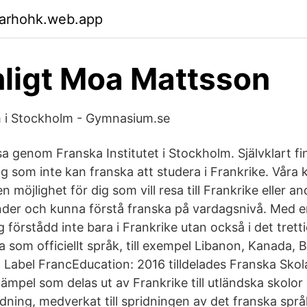
garhohk.web.app
ligt Moa Mattsson
i Stockholm - Gymnasium.se
a genom Franska Institutet i Stockholm. Självklart fi
ig som inte kan franska att studera i Frankrike. Våra k
n möjlighet för dig som vill resa till Frankrike eller an
nder och kunna förstå franska på vardagsnivå. Med en 
 förstådd inte bara i Frankrike utan också i det trett
 som officiellt språk, till exempel Libanon, Kanada, 
Label FrancEducation: 2016 tilldelades Franska Skol
tämpel som delas ut av Frankrike till utländska skol
ildning, medverkat till spridningen av det franska spr