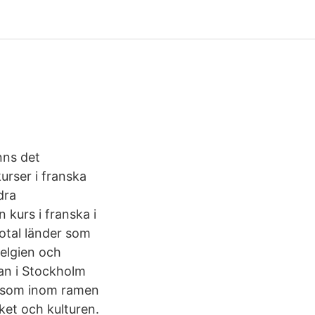
nns det
urser i franska
dra
kurs i franska i
iotal länder som
Belgien och
an i Stockholm
or som inom ramen
åket och kulturen.