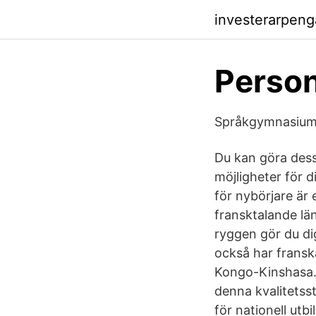
investerarpen
Person
Språkgymnasium 
Du kan göra dess
möjligheter för d
för nybörjare är e
fransktalande lä
ryggen gör du dig
också har franska
Kongo-Kinshasa. 
denna kvalitetss
för nationell utb