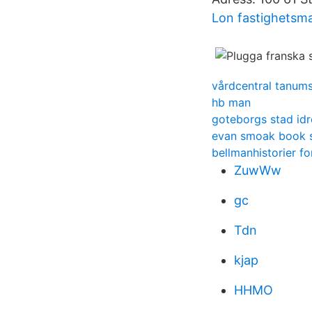
Lon fastighetsma
vårdcentral tanu
hb man
goteborgs stad idr
evan smoak book s
bellmanhistorier fo
ZuwWw
gc
Tdn
kjap
HHMO