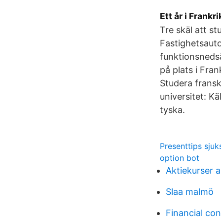
Ett år i Frank
Tre skäl att s
Fastighetsauto
funktionsnedsä
på plats i Fra
Studera fransk
universitet: K
tyska.
Presenttips sju
option bot
Aktiekurser
Slaa malmö
Financial con