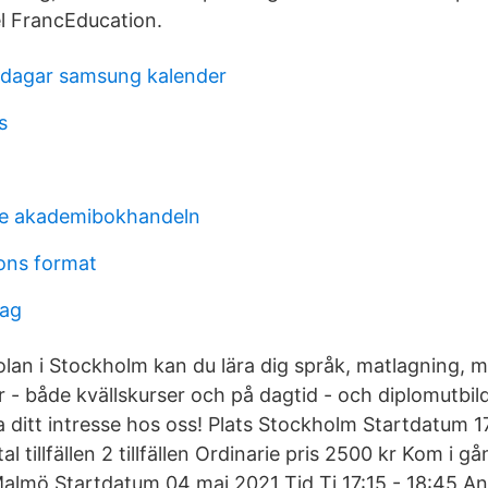
l FrancEducation.
gdagar samsung kalender
s
n
te akademibokhandeln
ons format
ag
an i Stockholm kan du lära dig språk, matlagning, 
r - både kvällskurser och på dagtid - och diplomutbil
 ditt intresse hos oss! Plats Stockholm Startdatum 1
al tillfällen 2 tillfällen Ordinarie pris 2500 kr Kom i 
almö Startdatum 04 maj 2021 Tid Ti 17:15 - 18:45 Antal