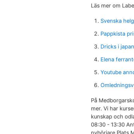
Läs mer om Labe
Svenska hel
Pappkista pri
Dricks i japa
Elena ferran
Youtube ann
Omledningsv
På Medborgarskol
mer. Vi har kurse
kunskap och odla
08:30 - 13:30 Ant
nybörjare Plats M