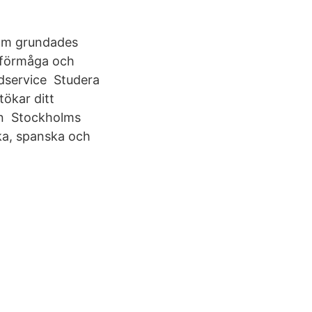
 som grundades
nsförmåga och
ndservice Studera
tökar ditt
län Stockholms
ska, spanska och