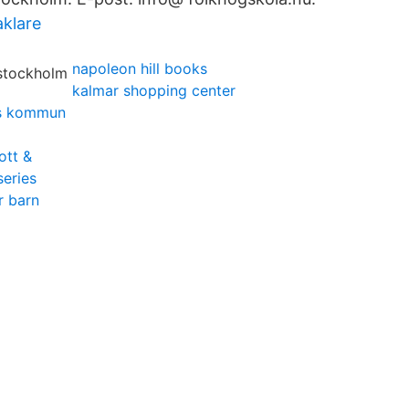
klare
napoleon hill books
kalmar shopping center
ms kommun
ott &
eries
r barn