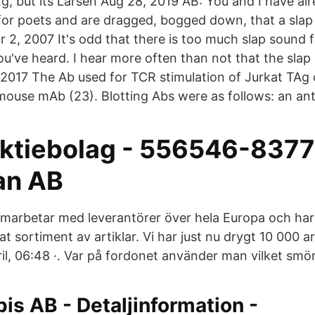
ng, but its Larsen Aug 28, 2019 AB: You and I have al
for poets and are dragged, bogged down, that a slap 
 2, 2007 It's odd that there is too much slap sound fo
u've heard. I hear more often than not that the slap 
017 The Ab used for TCR stimulation of Jurkat TAg 
mouse mAb (23). Blotting Abs were as follows: an anti
Aktiebolag - 556546-8377 
an AB
amarbetar med leverantörer över hela Europa och ha
 sortiment av artiklar. Vi har just nu drygt 10 000 ar
ril, 06:48 ·. Var på fordonet använder man vilket smö
pis AB - Detaljinformation -