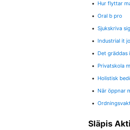
Hur flyttar m
Oral b pro
Sjukskriva si
Industrial it j
Det gräddas i
Privatskola 
Holistisk be
När öppnar m
Ordningsvakt
Släpis Ak