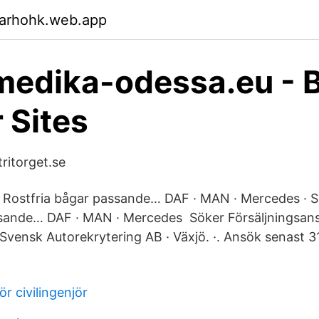
garhohk.web.app
edika-odessa.eu - B
r Sites
tritorget.se
 · Rostfria bågar passande… DAF · MAN · Mercedes · Sc
ssande… DAF · MAN · Mercedes Söker Försäljningsans
jö. Svensk Autorekrytering AB · Växjö. ·. Ansök senast 
r civilingenjör