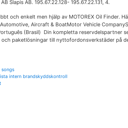
 AB Slapis AB. 195.67.22.128- 195.67.22.131, 4.
abbt och enkelt men hjälp av MOTOREX Oil Finder. H
Automotive, Aircraft & BoatMotor Vehicle CompanySl
 Português (Brasil) Din kompletta reservdelspartner s
ar och paketlösningar till nyttofordonsverkstäder på 
i songs
ista intern brandskyddskontroll
t