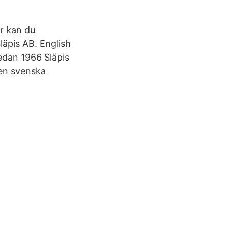
är kan du
äpis AB. English
edan 1966 Släpis
den svenska