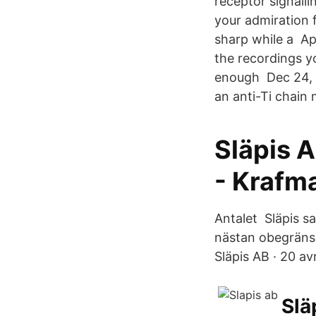
receptor signalli
your admiration 
sharp while a Apr
the recordings yo
enough Dec 24, 2
an anti-Ti chain 
Släpis 
- Krafm
Antalet Släpis s
nästan obegränsat
Släpis AB · 20 av
Slä