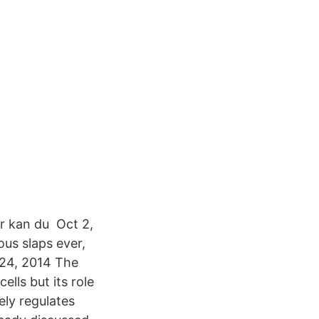
r kan du Oct 2,
ous slaps ever,
 24, 2014 The
ells but its role
ely regulates