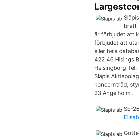
Largestco
Släpis
brett
är förbjudet att 
förbjudet att uta
eller hela databa
422 46 Hisings 
Helsingborg Tel
Släpis Aktiebolag
koncernträd, sty
23 Ängelholm .
SE-26
Elisa
Gotte