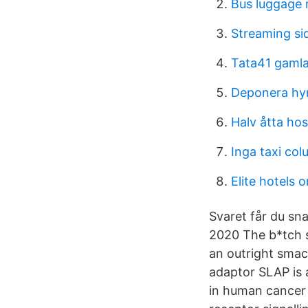
Bus luggage 
Streaming si
Tata41 gamla
Deponera hyr
Halv åtta ho
Inga taxi co
Elite hotels 
Svaret får du sn
2020 The b*tch sl
an outright smac
adaptor SLAP is a
in human cancer i