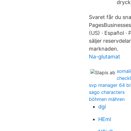
dryck
Svaret får du sn
PagesBusinesses
(US) · Español ·
säljer reservdel
marknaden.
Na-glutamat
somal
checkl
svp manager 64 bi
sago characters
böhmen mähren
dgi
HEml