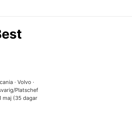
est
ania · Volvo ·
varig/Platschef
31 maj (35 dagar