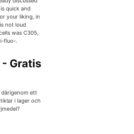
ready discussed
is quick and
r your liking, in
is not loud
cells was C305,
-fluo-.
- Gratis
r därigenom ett
tiklar i lager och
rjmedel?