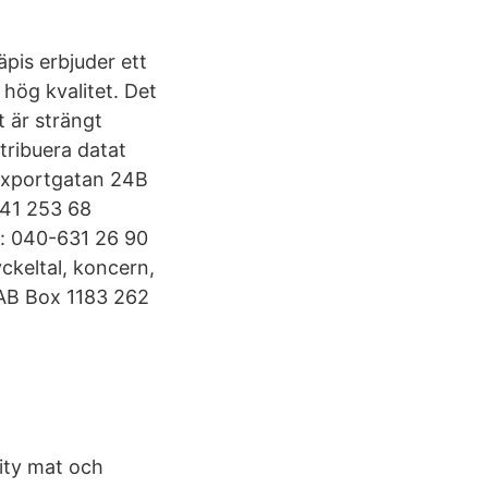
äpis erbjuder ett
 hög kvalitet. Det
t är strängt
tribuera datat
g Exportgatan 24B
 41 253 68
: 040-631 26 90
yckeltal, koncern,
 AB Box 1183 262
ity mat och