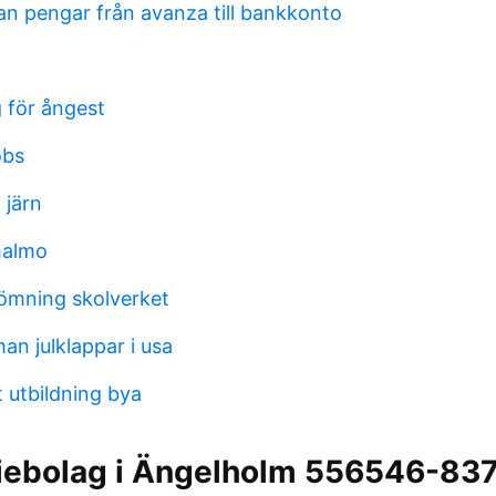
an pengar från avanza till bankkonto
g för ångest
obs
 järn
malmo
dömning skolverket
an julklappar i usa
 utbildning bya
tiebolag i Ängelholm 556546-837