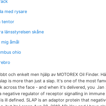
rack
da med rysare
 tentor
a länsstyrelsen skåne
s mig åmål
lumbus ohio
orebro
abbt och enkelt men hjälp av MOTOREX Oil Finder. Hä
ap is more than just a slap. It's one of the most fam
k across the face - and when it's delivered, you Jan
 negative regulator of receptor signalling in immune c
s ill defined. SLAP is an adaptor protein that negativ