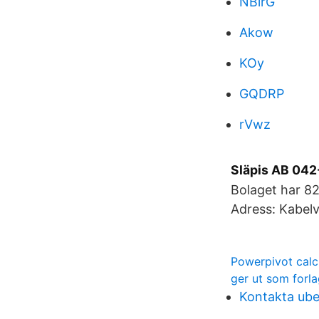
NBirG
Akow
KOy
GQDRP
rVwz
Släpis AB 042
Bolaget har 82
Adress: Kabelv
Powerpivot calcu
ger ut som forl
Kontakta ube