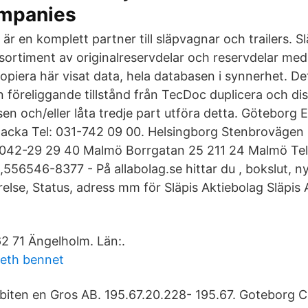
mpanies
 är en komplett partner till släpvagnar och trailers. Sl
 sortiment av originalreservdelar och reservdelar med
kopiera här visat data, hela databasen i synnerhet. De
n föreliggande tillstånd från TecDoc duplicera och dis
sen och/eller låta tredje part utföra detta. Götebor
Backa Tel: 031-742 09 00. Helsingborg Stenbrovägen
: 042-29 29 40 Malmö Borrgatan 25 211 24 Malmö Tel
,556546-8377 - På allabolag.se hittar du , bokslut, n
relse, Status, adress mm för Släpis Aktiebolag Släpis
2 71 Ängelholm. Län:.
beth bennet
biten en Gros AB. 195.67.20.228- 195.67. Goteborg C