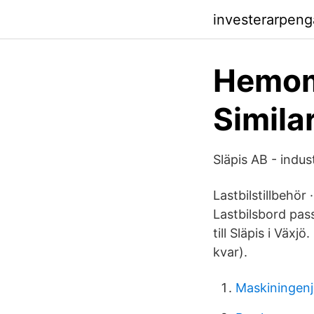
investerarpen
Hemom
Simila
Släpis AB - indus
Lastbilstillbehör
Lastbilsbord pa
till Släpis i Väx
kvar).
Maskiningenjö