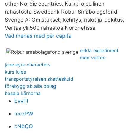
other Nordic countries. Kaikki oleellinen
rahastosta Swedbank Robur Småbolagsfond
Sverige A: Omistukset, kehitys, riskit ja luokitus.
Vertaa yli 500 rahastoa Nordnetissä.
Vad menas med per capita
enkla experiment
med vatten
jane eyre characters
kurs lulea
transportstyrelsen skatteskuld
förebygg ab alla bolag
basala kärnorna
EvvTf
mczPW
cNbQO