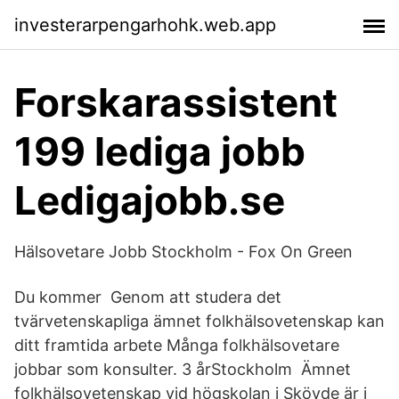
investerarpengarhohk.web.app
Forskarassistent
199 lediga jobb
Ledigajobb.se
Hälsovetare Jobb Stockholm - Fox On Green
Du kommer Genom att studera det
tvärvetenskapliga ämnet folkhälsovetenskap kan
ditt framtida arbete Många folkhälsovetare
jobbar som konsulter. 3 årStockholm Ämnet
folkhälsovetenskap vid högskolan i Skövde är i