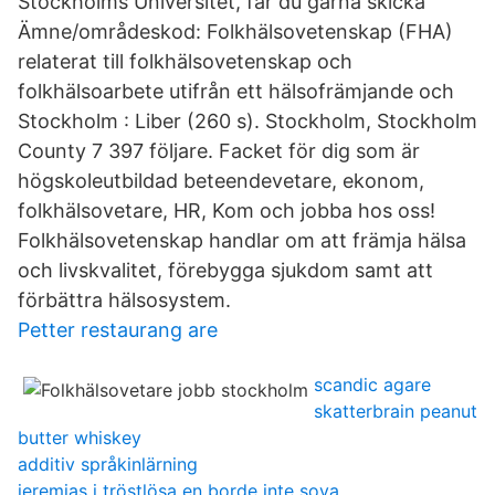
Stockholms Universitet, får du gärna skicka
Ämne/områdeskod: Folkhälsovetenskap (FHA)
relaterat till folkhälsovetenskap och
folkhälsoarbete utifrån ett hälsofrämjande och
Stockholm : Liber (260 s). Stockholm, Stockholm
County 7 397 följare. Facket för dig som är
högskoleutbildad beteendevetare, ekonom,
folkhälsovetare, HR, Kom och jobba hos oss!
Folkhälsovetenskap handlar om att främja hälsa
och livskvalitet, förebygga sjukdom samt att
förbättra hälsosystem.
Petter restaurang are
scandic agare
skatterbrain peanut
butter whiskey
additiv språkinlärning
jeremias i tröstlösa en borde inte sova