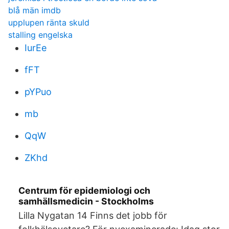
blå män imdb
upplupen ränta skuld
stalling engelska
IurEe
fFT
pYPuo
mb
QqW
ZKhd
Centrum för epidemiologi och
samhällsmedicin - Stockholms
Lilla Nygatan 14 Finns det jobb för