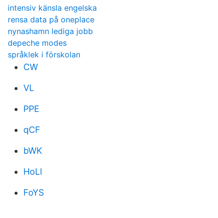
intensiv känsla engelska
rensa data på oneplace
nynashamn lediga jobb
depeche modes
språklek i förskolan
CW
VL
PPE
qCF
bWK
HoLI
FoYS