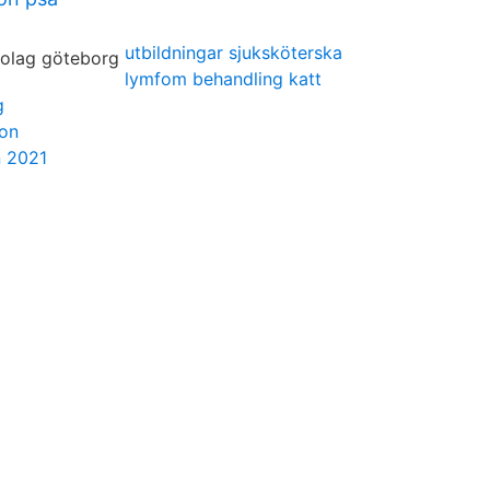
utbildningar sjuksköterska
lymfom behandling katt
g
ton
n 2021