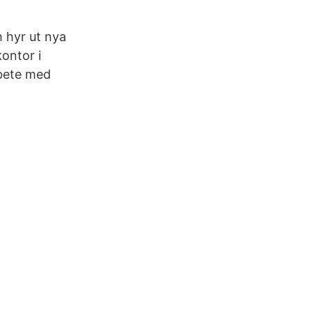
 hyr ut nya
kontor i
bete med