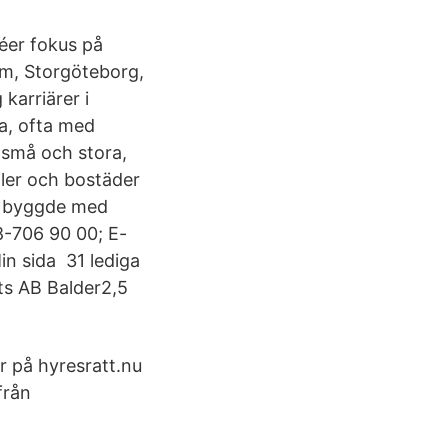
éer fokus på
lm, Storgöteborg,
karriärer i
a, ofta med
små och stora,
aler och bostäder
de byggde med
8-706 90 00; E-
in sida 31 lediga
ts AB Balder2,5
r på hyresratt.nu
från