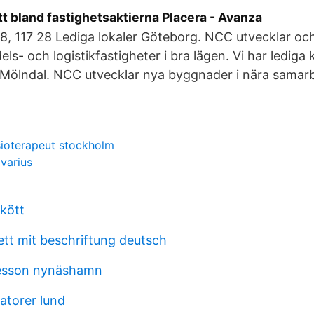
ätt bland fastighetsaktierna Placera - Avanza
, 117 28 Lediga lokaler Göteborg. NCC utvecklar och
ls- och logistikfastigheter i bra lägen. Vi har lediga 
Mölndal. NCC utvecklar nya byggnader i nära samar
ioterapeut stockholm
ivarius
skött
ett mit beschriftung deutsch
esson nynäshamn
torer lund