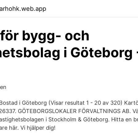
garhohk.web.app
 för bygg- och
hetsbolag i Göteborg
pen
ostad i Göteborg (Visar resultat 1 - 20 av 320) Kartö
9926337. GÖTEBORGSLOKALER FÖRVALTNINGS AB. Väs
fastighetsbolagen i Stockholm & Göteborg. Hitta en br
re här. Vi hjälper dig!