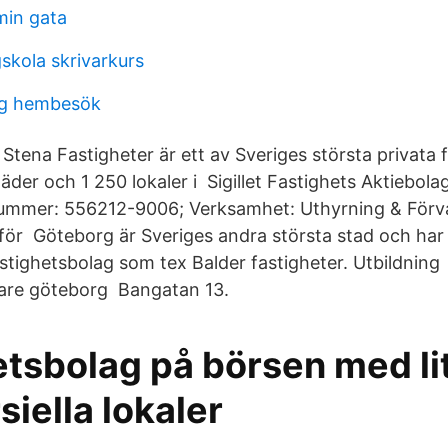
min gata
skola skrivarkurs
ng hembesök
 Stena Fastigheter är ett av Sveriges största privata 
er och 1 250 lokaler i Sigillet Fastighets Aktiebolag
ummer: 556212-9006; Verksamhet: Uthyrning & Förva
för Göteborg är Sveriges andra största stad och ha
stighetsbolag som tex Balder fastigheter. Utbildning
tare göteborg Bangatan 13.
etsbolag på börsen med li
iella lokaler