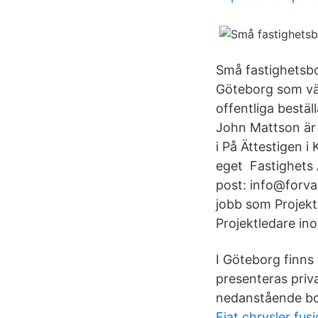
Små fastighetsbol
Göteborg som vän
offentliga best
John Mattson är 
i På Ättestigen 
eget Fastighets 
post: info@forval
jobb som Projekt
Projektledare in
I Göteborg finns
presenteras priv
nedanstående b
Fiat chrysler fus