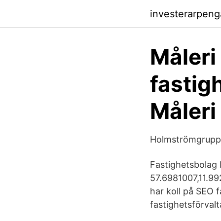
investerarpen
Måleri
fastig
Måleri
Holmströmgrup
Fastighetsbolag B
57.6981007,11.
har koll på SEO 
fastighetsförvalta