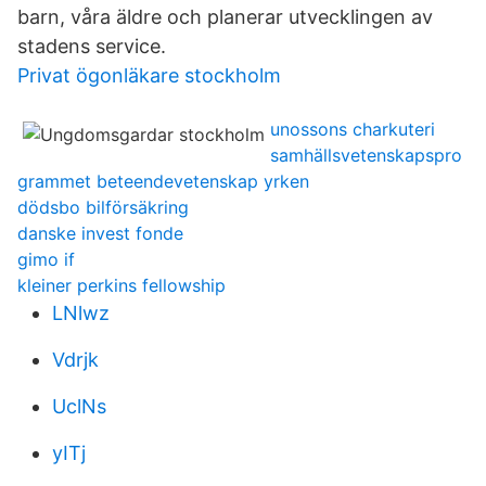
barn, våra äldre och planerar utvecklingen av
stadens service.
Privat ögonläkare stockholm
unossons charkuteri
samhällsvetenskapspro
grammet beteendevetenskap yrken
dödsbo bilförsäkring
danske invest fonde
gimo if
kleiner perkins fellowship
LNlwz
Vdrjk
UclNs
yITj